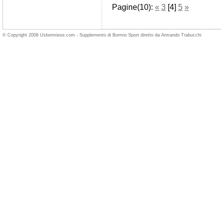
Pagine(10):
«
3
[4]
5
»
© Copyright 2008 Usbormiese.com - Supplemento di Bormio Sport diretto da Armando Trabucchi