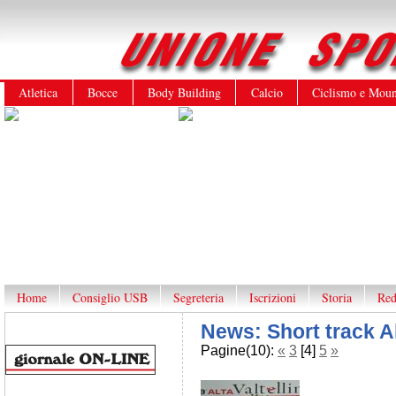
Atletica
Bocce
Body Building
Calcio
Ciclismo e Moun
Home
Consiglio USB
Segreteria
Iscrizioni
Storia
Red
News: Short track Al
Pagine(10):
«
3
[4]
5
»