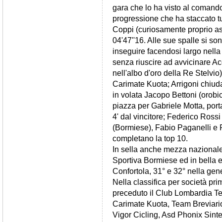
gara che lo ha visto al comando
progressione che ha staccato tutt
Coppi (curiosamente proprio as
04'47''16. Alle sue spalle si so
inseguire facendosi largo nella 
senza riuscire ad avvicinare A
nell'albo d'oro della Re Stelvio
Carimate Kuota; Arrigoni chiuda
in volata Jacopo Bettoni (orobi
piazza per Gabriele Motta, por
4' dal vincitore; Federico Ross
(Bormiese), Fabio Paganelli e P
completano la top 10.
In sella anche mezza nazionale 
Sportiva Bormiese ed in bella e
Confortola, 31° e 32° nella gen
Nella classifica per società pr
preceduto il Club Lombardia T
Carimate Kuota, Team Breviario
Vigor Cicling, Asd Phonix Sinte