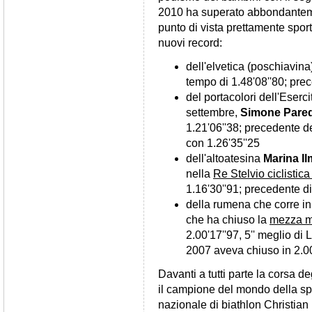
2010 ha superato abbondanteme
punto di vista prettamente sport
nuovi record:
dell'elvetica (poschiavin
tempo di 1.48'08''80; pre
del portacolori dell'Eser
settembre,
Simone Pared
1.21'06''38; precedente de
con 1.26'35''25
dell'altoatesina
Marina Il
nella
Re Stelvio ciclistic
1.16'30''91; precedente d
della rumena che corre i
che ha chiuso la
mezza m
2.00'17''97, 5'' meglio di
2007 aveva chiuso in 2.00
Davanti a tutti parte la corsa de
il campione del mondo della sp
nazionale di biathlon Christian