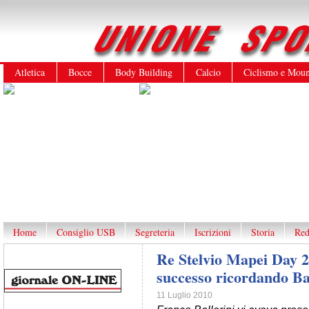
Atletica
Bocce
Body Building
Calcio
Ciclismo e Moun
Home
Consiglio USB
Segreteria
Iscrizioni
Storia
Red
Re Stelvio Mapei Day 2
successo ricordando Ba
11 Luglio 2010