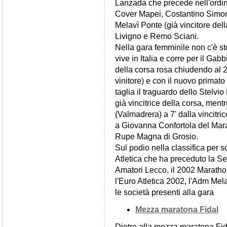
Lanzada che precede nell'ordin
Cover Mapei, Costantino Simon
Melavì Ponte (già vincitore del
Livigno e Remo Sciani.
Nella gara femminile non c'è st
vive in Italia e corre per il Ga
della corsa rosa chiudendo al 
vinitore) e con il nuovo primato
taglia il traguardo dello Stelv
già vincitrice della corsa, ment
(Valmadrera) a 7' dalla vincitr
a Giovanna Confortola del Mara
Rupe Magna di Grosio.
Sul podio nella classifica per 
Atletica che ha preceduto la Sev
Amatori Lecco, il 2002 Marathon
l'Euro Atletica 2002, l'Adm Me
le società presenti alla gara
Mezza maratona Fidal
Dietro alla mezza maratona Fida