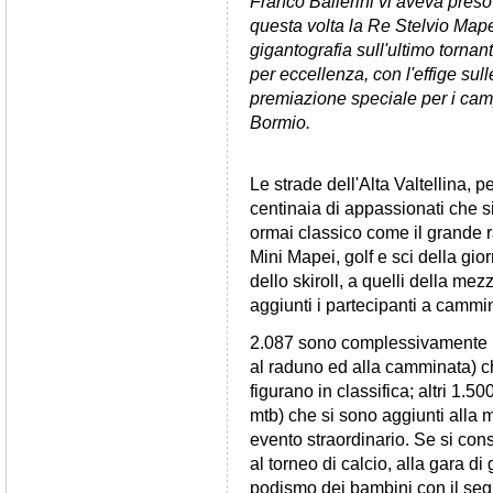
Franco Ballerini vi aveva preso 
questa volta la Re Stelvio Mape
gigantografia sull'ultimo torna
per eccellenza, con l'effige su
premiazione speciale per i camp
Bormio.
Le strade dell'Alta Valtellina, 
centinaia di appassionati che 
ormai classico come il grande
Mini Mapei, golf e sci della gior
dello skiroll, a quelli della mez
aggiunti i partecipanti a cammi
2.087 sono complessivamente i cla
al raduno ed alla camminata) ch
figurano in classifica; altri 1.50
mtb) che si sono aggiunti alla
evento straordinario. Se si consi
al torneo di calcio, alla gara di 
podismo dei bambini con il segui