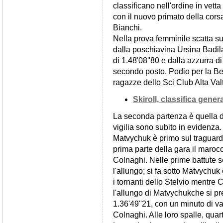
classificano nell'ordine in vetta
con il nuovo primato della corsa
Bianchi.
Nella prova femminile scatta su
dalla poschiavina Ursina Badila
di 1.48'08''80 e dalla azzurra 
secondo posto. Podio per la Bet
ragazze dello Sci Club Alta Valt
Skiroll, classifica gener
La seconda partenza è quella d
vigilia sono subito in evidenza
Matvychuk è primo sul traguardo
prima parte della gara il maroc
Colnaghi. Nelle prime battute s
l'allungo; si fa sotto Matvychuk
i tornanti dello Stelvio mentre 
l'allungo di Matvychukche si pr
1.36'49''21, con un minuto di v
Colnaghi. Alle loro spalle, quart