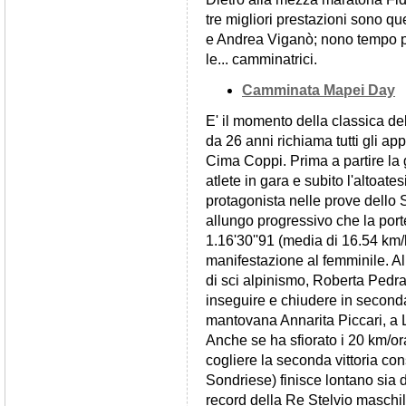
tre migliori prestazioni sono q
e Andrea Viganò; nono tempo p
le... camminatrici.
Camminata Mapei Day
E' il momento della classica de
da 26 anni richiama tutti gli ap
Cima Coppi. Prima a partire la
atlete in gara e subito l'altoat
protagonista nelle prove dello 
allungo progressivo che la porte
1.16'30''91 (media di 16.54 km/
manifestazione al femminile. A
di sci alpinismo, Roberta Pedra
inseguire e chiudere in seconda
mantovana Annarita Piccari, a 
Anche se ha sfiorato i 20 km/or
cogliere la seconda vittoria c
Sondriese) finisce lontano sia
record della Re Stelvio maschil